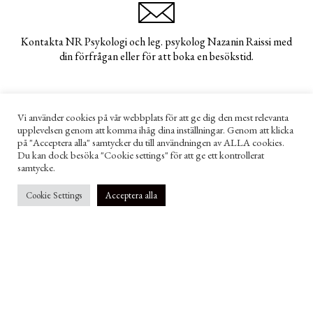
Kontakta NR Psykologi och leg. psykolog Nazanin Raissi med
din förfrågan eller för att boka en besökstid.
psykolog@nazaninraissi.se
Vi använder cookies på vår webbplats för att ge dig den mest relevanta
upplevelsen genom att komma ihåg dina inställningar. Genom att klicka
på "Acceptera alla" samtycker du till användningen av ALLA cookies.
Du kan dock besöka "Cookie settings" för att ge ett kontrollerat
samtycke.
Cookie Settings
Acceptera alla
Kontakt
psykolog@nazaninraissi.se
Adress
NR Psykologi, Göteborg
Läs mer