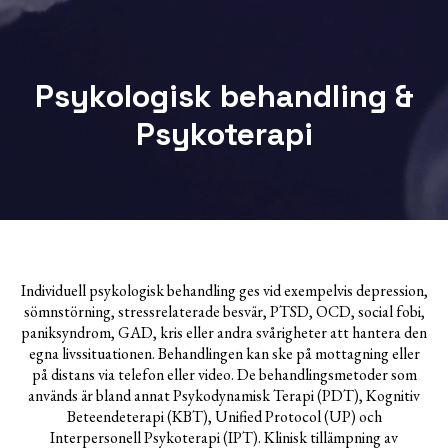
Psykologisk behandling &
Psykoterapi
Individuell psykologisk behandling ges vid exempelvis depression,
sömnstörning, stressrelaterade besvär, PTSD, OCD, social fobi,
paniksyndrom, GAD, kris eller andra svårigheter att hantera den
egna livssituationen. Behandlingen kan ske på mottagning eller
på distans via telefon eller video. De behandlingsmetoder som
används är bland annat Psykodynamisk Terapi (PDT), Kognitiv
Beteendeterapi (KBT), Unified Protocol (UP) och
Interpersonell Psykoterapi (IPT). Klinisk tillämpning av